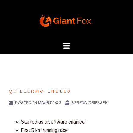
Skip
to
content
QUILLERMO ENGELS
POSTED
14 MAART 2023
BEREND DRIESSEN
Started as a software engineer
First 5 km running race