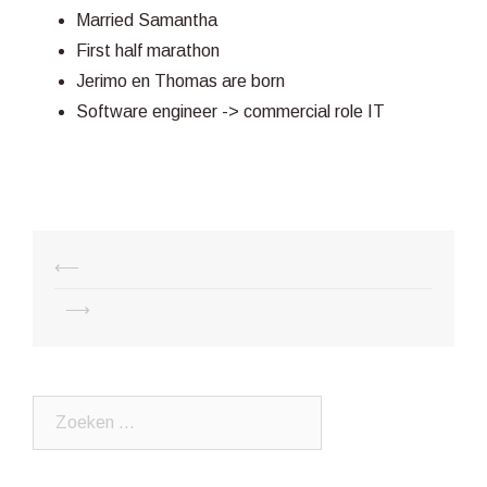
Married Samantha
First half marathon
Jerimo en Thomas are born
Software engineer -> commercial role IT
Post
⟵
navigation
⟶
Zoeken
naar: