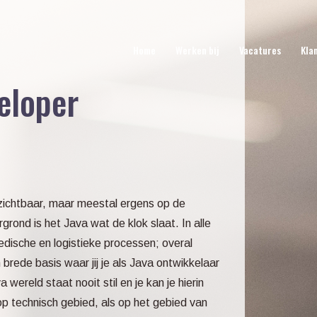
Home
Werken bij
Vacatures
Kla
eloper
 zichtbaar, maar meestal ergens op de
rond is het Java wat de klok slaat. In alle
edische en logistieke processen; overal
brede basis waar jij je als Java ontwikkelaar
wereld staat nooit stil en je kan je hierin
op technisch gebied, als op het gebied van