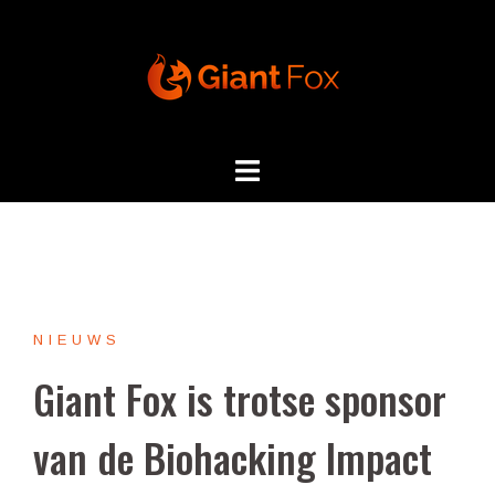
Skip
to
content
NIEUWS
Giant Fox is trotse sponsor
van de Biohacking Impact