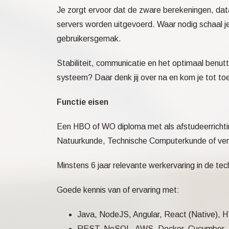
Je zorgt ervoor dat de zware berekeningen, dat
servers worden uitgevoerd. Waar nodig schaal je
gebruikersgemak.
Stabiliteit, communicatie en het optimaal benut
systeem? Daar denk jij over na en kom je tot t
Functie eisen
Een HBO of WO diploma met als afstudeerrichtin
Natuurkunde, Technische Computerkunde of verg
Minstens 6 jaar relevante werkervaring in de te
Goede kennis van of ervaring met:
Java, NodeJS, Angular, React (Native), 
REST, NoSQL, AWS, Docker, Cucumber