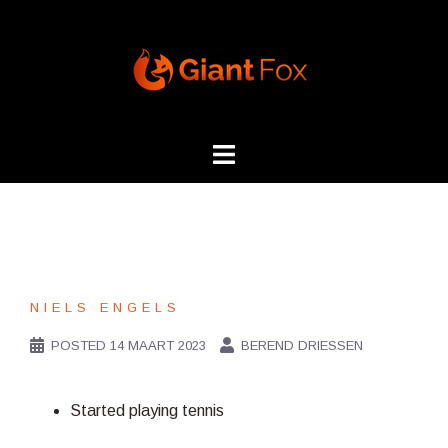
Skip
to
content
NIELS ENGELS
POSTED
14 MAART 2023
BEREND DRIESSEN
Started playing tennis