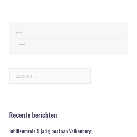
Post
⟵
navigation
⟶
Zoeken
naar:
Recente berichten
Jublileumreis 5 jarig bestaan Valkenburg