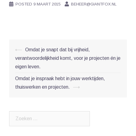
POSTED
9 MAART 2015
BEHEER@GIANTFOX.NL
Post
⟵
Omdat je snapt dat bij vrijheid,
navigation
verantwoordelijkheid komt, voor je projecten én je
eigen leven.
Omdat je inspraak hebt in jouw werktijden,
thuiswerken en projecten.
⟶
Zoeken
naar: