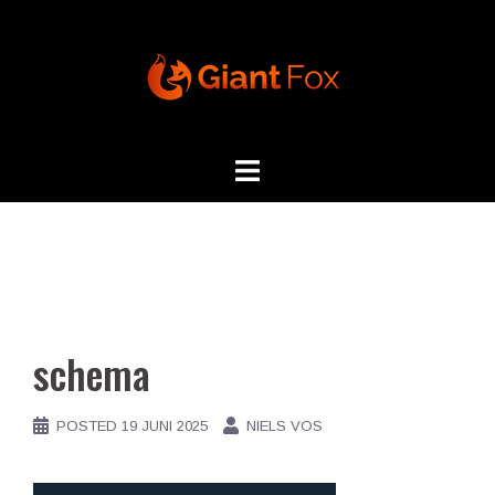
Skip
to
content
schema
POSTED
19 JUNI 2025
NIELS VOS