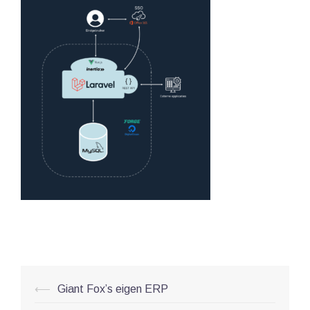
Post
⟵
Giant Fox’s eigen ERP
navigation