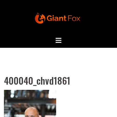
Skip
to
content
400040_chvd1861