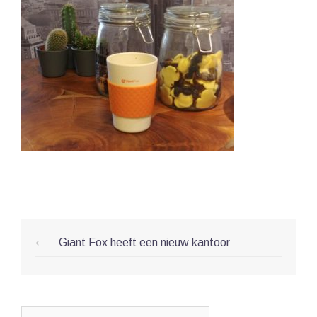
Post
⟵
Giant Fox heeft een nieuw kantoor
navigation
Zoeken