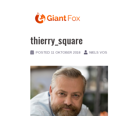
Skip
to
content
thierry_square
POSTED
11 OKTOBER 2018
NIELS VOS