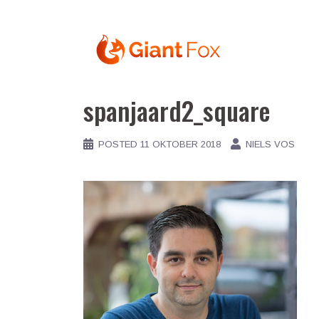
Skip
to
content
spanjaard2_square
POSTED
11 OKTOBER 2018
NIELS VOS