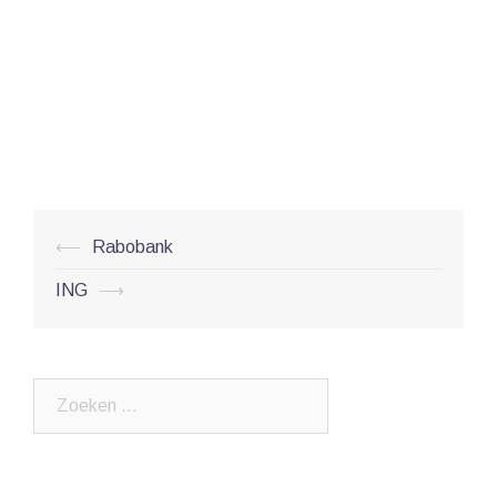
Post
⟵
Rabobank
navigation
ING
⟶
Zoeken
naar: