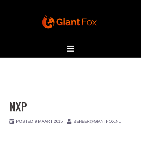
Skip
to
content
NXP
POSTED
9 MAART 2015
BEHEER@GIANTFOX.NL