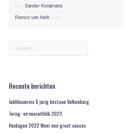
Post
⟵
Sander Kooijmans
navigation
Remco van Herk
⟶
Zoeken
naar:
Recente berichten
Jublileumreis 5 jarig bestaan Valkenburg
Terug- en vooruitblik 2022
Heidagen 2022 Weer een groot succes