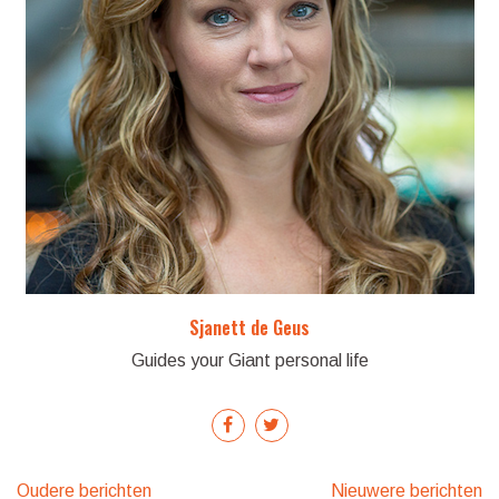
Sjanett de Geus
Guides your Giant personal life
Berichtennavigatie
Oudere berichten
Nieuwere berichten